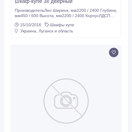
Шкаф-купе 3х дверный
ПроизводительЛео Ширина, мм2200 / 2400 Глубина,
мм450 / 600 Высота, мм2200 / 2400 КорпусЛДСП
ФасадЛДСП / ЗеркалоПрямой / Угловой Прямой
15/10/2016
Шкафы купе
Цвет тел:0509716119 Елена.
Украина, Луганск и область