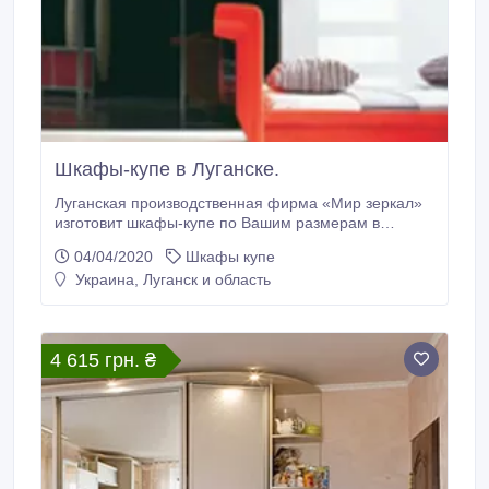
Шкафы-купе в Луганске.
Луганская производственная фирма «Мир зеркал»
изготовит шкафы-купе по Вашим размерам в
кратчайшие сроки. Фасады для шкафов-купе:
04/04/2020
Шкафы купе
зеркало(стекло), зеркало с матированным
Украина, Луганск и область
рисунком, матированные зеркала, покраска стекла,
фотопечать.Находимся в центре города, район
таксопарка.Режим работы 09.00 - 17.00, суббота -
09.
4 615 грн. ₴