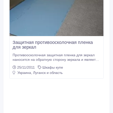
Защитная противоосколочная пленка
для зеркал
Противоосколочная защитная пленка для зеркал
наносится на обратную сторону зеркала и является
дополнительной защитой от коррозии амальгамы
25/11/2011
Шкафы купе
зеркала, предохраняет от сырости и царапин, дает
Украина, Луганск и область
дополнительную прочность зеркалу. Основой
пленки может выступать как полиэтилен, так и
полипропилен. Клеевой слой – акриловая
дисперсия.