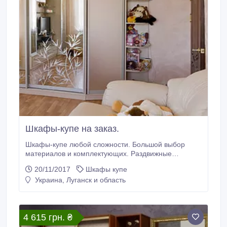
Шкафы-купе на заказ.
Шкафы-купе любой сложности. Большой выбор
материалов и комплектующих. Раздвижные
системы в наличии. Замеры, сборка, доставка.
20/11/2017
Шкафы купе
Изготовление качественно, недорого и в короткие
Украина, Луганск и область
сроки. Фирма "Мир зеркал" находится в центре
города в районе таксопарка. Консультация
специалиста по телефону и замеры.
4 615 грн. ₴