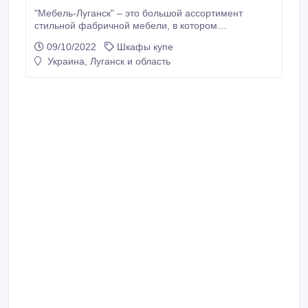
"Мебель-Луганск" – это большой ассортимент
стильной фабричной мебели, в котором
представлены гостиные, кухни, детские,
09/10/2022
Шкафы купе
журнальные столы, комоды, компьютерные столы,
Украина, Луганск и область
кровати, кухонные углы, матрасы, мягкая мебель и
др. Мы предоставляем услуги замера, создания
проекта, сборки, доставки. Скидки постоянным
клиентам.