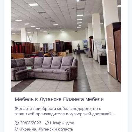
Мебель в Луганске Планета мебели
Желаете приобрести мебель недорого, но с
гарантией производителя и курьерской доставкой?
Тогда вы зашли по верному адресу. На сегодняшний
20/08/2023
Шкафы купе
день наша компания является одним из лидеров в
Украина, Луганск и область
мебельной индустрии, предлагая качественную