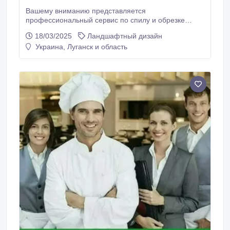
Вашему вниманию представляется
профессиональный сервис по спилу и обрезке
деревьев в Луганске! Мы гарантируем надежное
18/03/2025
Ландшафтный дизайн
сотрудничество по официальному договору с
Украина, Луганск и область
организацией, что обеспечивает прозрачность и
надежность процесса. Наша бригада осуществляет
выезд по всей Луганской области, готова решать
задачи любой сложности в различных районах.