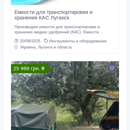
Емкости для транспортировки и
хранения КАС Луганск
Производим емкости для транспортировки и
хранения жидких удобрений (КАС). Емкости
специально изготовлены для транспортировки
20/08/2025
Инструменты и оборудование
жидких, вязких, текучих веществ. Широко
Украина, Луганск и область
используется в сельском хозяйстве, пищевой,
химической, фарма-цевтической промышленности
и т.д. Емкость уникальна тем, что внутрь впаяны
волнорезы, которые препятствуют гидроудару.
25 999 грн. ₴