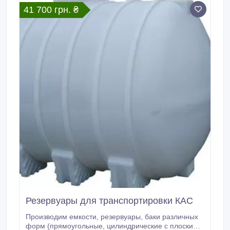
являются угрозой растениям и поверхностным
41 700 грн. ₴
водам.
Резервуары для транспортировки КАС
Производим емкости, резервуары, баки различных
форм (прямоугольные, цилиндрические с плоским