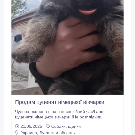
оргстекло (акрил), лист, толщина 1.
Продам цуценят німецької вівчарки
Чудова охорона в наш неспокійний час!Гарні
цуценяти німецької вівчарки !Не розплідник.
21/05/2025
Собаки, щенки
Украина, Луганск и область