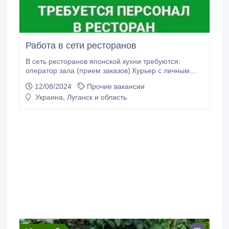
Работа в сети ресторанов
В сеть ресторанов японской кухни требуются:
оператор зала (прием заказов) Курьер с личным
авто повара японской итальянской кухни
12/08/2024
Прочие вакансии
паназиатской. Бармены официанты Официальное
Украина, Луганск и область
трудоустройство +7959-19-66-064.