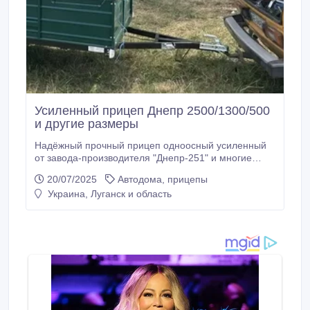
Усиленный прицеп Днепр 2500/1300/500
и другие размеры
Надёжный прочный прицеп одноосный усиленный
от завода-производителя "Днепр-251" и многие
другие модели. Борт и дно прицепа усилены
20/07/2025
Автодома, прицепы
профильной трубой, устанавливается мягкая
Украина, Луганск и область
длинная рессора Волга. В ПОДАРОК - тент евро-
фура и брызговики. Гарантия качества! Доставка по
всей Украине! Технические характеристики: Длина
кузова, мм – 2500 Ширина кузова, мм – 1300
Высота борта, мм – 500 (высокий борт) усиленный
профилем 25х25, стенка 2-ка.