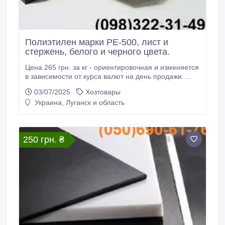
Полиэтилен марки РЕ-500, лист и
стержень, белого и черного цвета.
Цена 265 грн. за кг - ориентировочная и изменяется
в зависимости от курса валют на день продажи.
Оптовая фирма ООО «Энергопромтех» (г. Днепр,
03/07/2025
Хозтовары
Украина) продает полиэтилен марки РЕ-500,
Украина, Луганск и область
листовой и стержневой, белого и черного цвета.
Толщина листов 4.0-40.0 мм, размер - 1000х2000
мм. Диаметр стержней 20-200 мм, длина 1000 мм.
250 грн. ₴