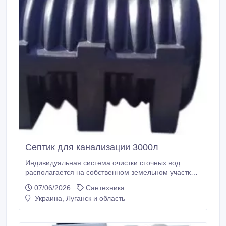
Септик для канализации 3000л
Индивидуальная система очистки сточных вод
располагается на собственном земельном участке и
представляет собой установку, не загрязняющую
07/06/2026
Сантехника
окружающую среду, чем создаются комфортные
Украина, Луганск и область
условия для жизни. Она не распространяет запах,
являющийся доказательством непригодной
системы канализации, и протекающие стоки не