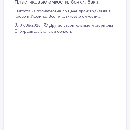
Пластиковые емкости, бочки, баки
Емкости из полиэтилена по цене производителя в
Киеве и Украине. Все пластиковые емкости
произведены по современной бесшовной
07/06/2026
Другие строительные материалы
технологии, что повышает прочность и
Украина, Луганск и область
выносливость емкости в несколько раз.
Пластиковые емкости и баки идеально подходят
для длительного хранения и транспортировки
питьевой воды, пищевых продуктов и химических
веществ (дизельное топливо, кислоты, масла,
ядохимикаты и многое другое).