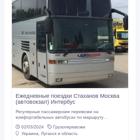
Ежедневные поездки Стаханов Москва
(автовокзал) Интербус
Регулярные пассажирские перевозки на
комфортабельных автобусах по маршруту
Стаханов-Москва (через Брянку, Алчевск, Луганск,
02/03/2024
Грузоперевозки
Изварино, Воронеж). Заказ билетов и подробная
Украина, Луганск и область
информация по телефонам: +38 050 521 51 11
МТС +38 072 105 11 11 Лугаком +38 064 44 16 77