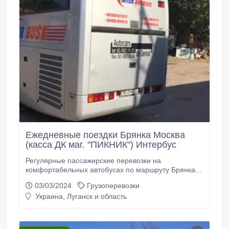
Ежедневные поездки Брянка Москва
(касса ДК маг. "ПИКНИК") Интербус
Регулярные пассажирские перевозки на
комфортабельных автобусах по маршруту Брянка-
Москва (через Алчевск, Луганск, Изварино,
03/03/2024
Грузоперевозки
Воронеж). Заказ билетов и подробная информация
Украина, Луганск и область
по телефонам: +38 050 221 88 11 МТС +38 072 100
11 11 Лугаком Интербус Брянка – Москва (касса ДК
маг. "ПИКНИК")..